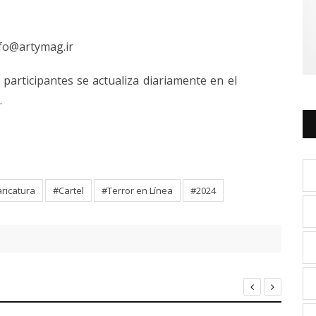
fo@artymag.ir
 participantes se actualiza diariamente en el
e
.
ricatura
#Cartel
#Terror en Línea
#2024