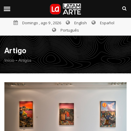
Domingo , ago 9 , 2026
English
Español
Português
Artigo
-
Início
Artigos