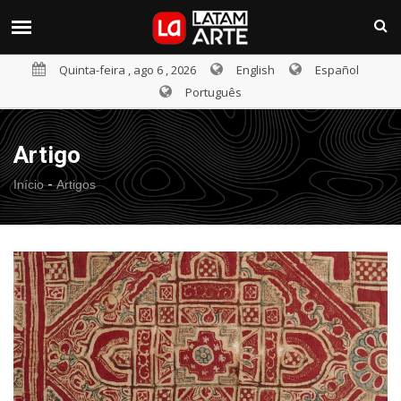
Quinta-feira , ago 6 , 2026
English
Español
Português
Artigo
-
Início
Artigos