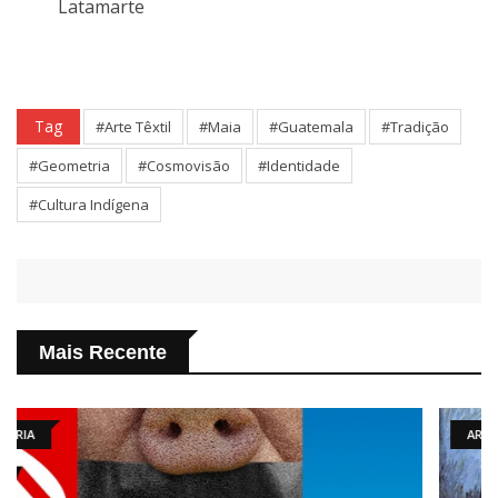
Latamarte
Tag
#Arte Têxtil
#Maia
#Guatemala
#Tradição
#Geometria
#Cosmovisão
#Identidade
#Cultura Indígena
Mais Recente
ARTIGO