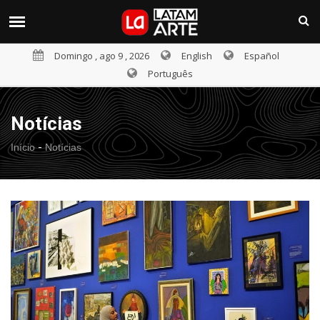
Domingo , ago 9 , 2026
English
Español
Português
Notícias
-
Início
Notícias