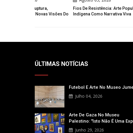
tura,
Fios De Resistência: Arte Popular
Introdução
Novas Visões Do
Indígena Como Narrativa Viva
Caneta: Tuto
Preto E Bran
Kevin Todd
ÚLTIMAS NOTÍCIAS
Futebol E Arte No Museo Jum
Julho 04, 2026
Arte De Gaza No Museu
Palestino: "Isto Não É Uma Ex
Junho 29, 2026