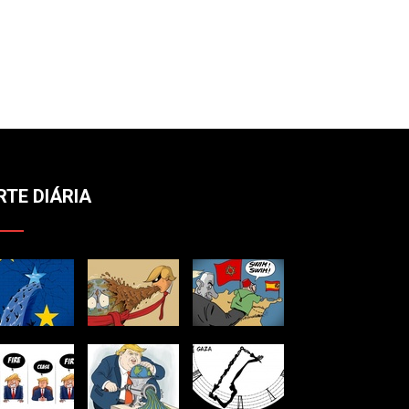
pismo: Poluição Global
Arte Popular Indígena Na América
Latina: Resistência E Cosmovisão
RTE DIÁRIA