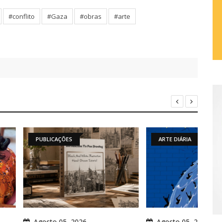
#conflito
#Gaza
#obras
#arte
ÕES
ARTE DIÁRIA
A
5, 2026
Agosto 05, 2026
A