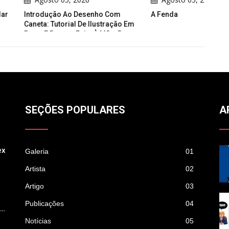
 Ao Desenho Com
A Fenda
Trum
rial De Ilustração Em
co Feita À Mão, Por
SEÇÕES POPULARES
A
ex
Galeria
01
Artista
02
Artigo
03
Publicações
04
p…
Notícias
05