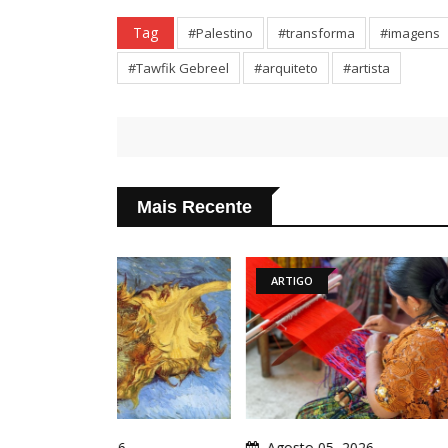
Tag
#Palestino
#transforma
#imagens
#Tawfik Gebreel
#arquiteto
#artista
Mais Recente
ARTIGO
PUBLICAÇ
Agosto 05, 2026
Agosto 0