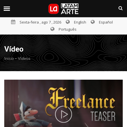
Sexta-feira , ago 7 , 2026
English
Español
Português
Vídeo
-
Início
Vídeos