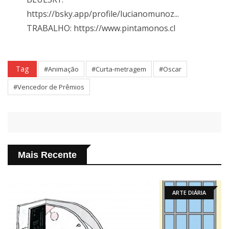
https://bsky.app/profile/lucianomunoz...
TRABALHO: https://www.pintamonos.cl
Tag
#Animação
#Curta-metragem
#Oscar
#Vencedor de Prêmios
Mais Recente
ARTE DIÁRIA