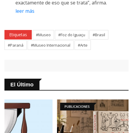
exactamente de eso que se trata”, afirma.
leer más
Etiquetas
#Museo
#Foz do Iguaçu
#Brasil
#Paraná
#Museo Internacional
#Arte
El Último
PUBLICACIONES