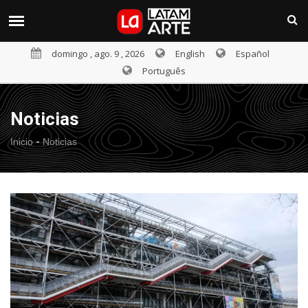
domingo , ago. 9 , 2026
English
Español
Português
Noticias
-
Inicio
Noticias