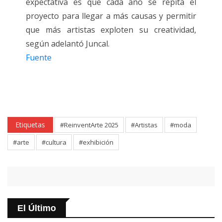
expectativa es que cada año se repita el
proyecto para llegar a más causas y permitir
que más artistas exploten su creatividad,
según adelantó Juncal.
Fuente
Etiquetas
#ReinventArte 2025
#Artistas
#moda
#arte
#cultura
#exhibición
El Último