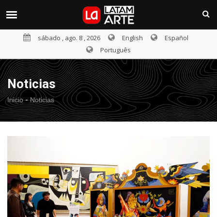
sábado , ago. 8 , 2026
English
Español
Português
Noticias
-
Inicio
Noticias