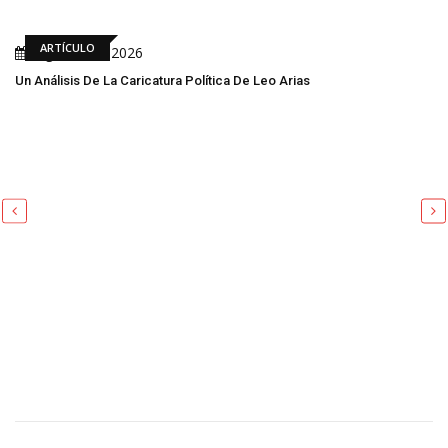
ARTÍCULO
Agosto 07, 2026
Un Análisis De La Caricatura Política De Leo Arias