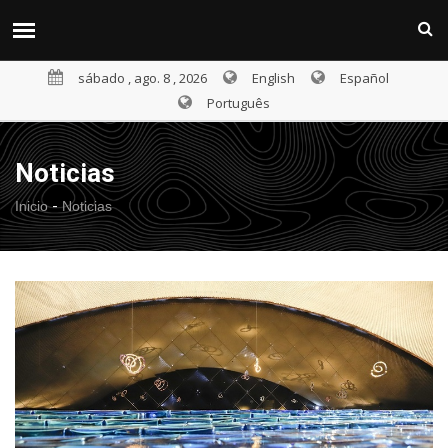
sábado , ago. 8 , 2026
English
Español
Português
Noticias
-
Inicio
Noticias