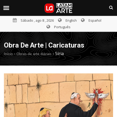
Sábado , ago 8 , 2026
English
Español
Português
Obra De Arte | Caricaturas
-
-
Sí­ria
Início
Obras de arte diárias