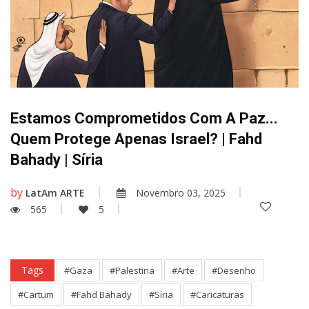
Estamos Comprometidos Com A Paz...
Quem Protege Apenas Israel? | Fahd
Bahady | Sí­ria
by
LatAm ARTE
Novembro 03, 2025
565
5
Tags
#Gaza
#Palestina
#Arte
#Desenho
#Cartum
#Fahd Bahady
#Sí­ria
#Caricaturas