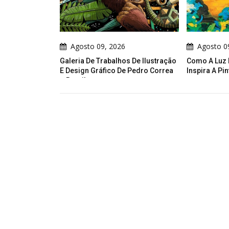
o 09, 2026
Agosto 09, 2026
De Trabalhos De Ilustração
Como A Luz Da América Latina
A
 Gráfico De Pedro Correa
Inspira A Pintura