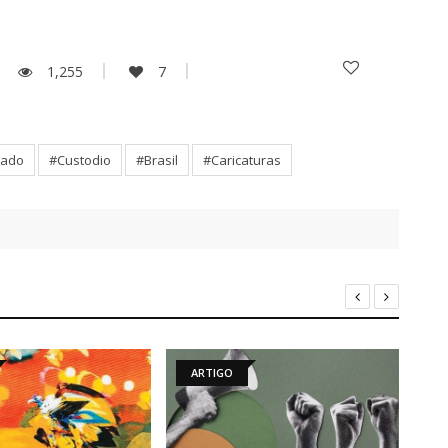
1,255
7
mado
#Custodio
#Brasil
#Caricaturas
ARTIGO
GALERIA