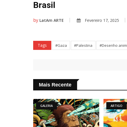
Brasil
by
LatAm ARTE
Fevereiro 17, 2025
Tags
#Gaza
#Palestina
#Desenho ani
Mais Recente
IA
ARTIGO