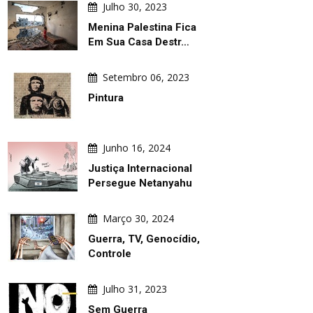
Julho 30, 2023
Menina Palestina Fica
Em Sua Casa Destr…
Agosto 09, 2026
Agosto 09, 2026
Setembro 06, 2023
as
Bombardeio De Tendas De
Esboço: Desenho Em 2 T
Deslocados
Movimentos Por Pierre 
Pintura
Junho 16, 2024
Justiça Internacional
Persegue Netanyahu
Março 30, 2024
Guerra, TV, Genocídio,
Controle
Julho 31, 2023
Sem Guerra