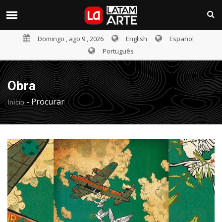
Domingo , ago 9 , 2026
English
Español
Português
Obra
-
Procurar
Início