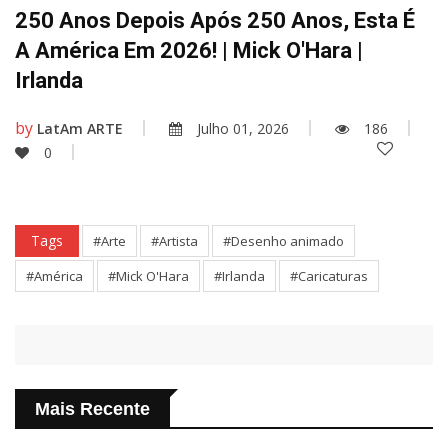
250 Anos Depois Após 250 Anos, Esta É
A América Em 2026! | Mick O'Hara |
Irlanda
by
LatAm ARTE
Julho 01, 2026
186
0
Tags
#Arte
#Artista
#Desenho animado
#América
#Mick O'Hara
#Irlanda
#Caricaturas
Mais Recente