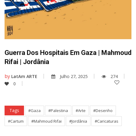
Guerra Dos Hospitais Em Gaza | Mahmoud
Rifai | Jordânia
by
LatAm ARTE
Julho 27, 2025
274
0
Tags
#Gaza
#Palestina
#Arte
#Desenho
#Cartum
#Mahmoud Rifai
#Jordânia
#Caricaturas