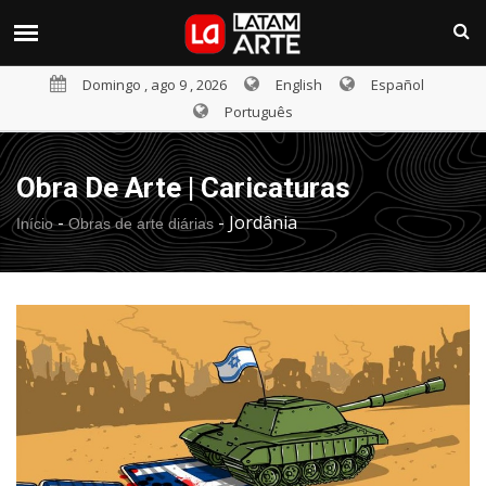
Domingo , ago 9 , 2026
English
Español
Português
Obra De Arte | Caricaturas
-
-
Jordânia
Início
Obras de arte diárias