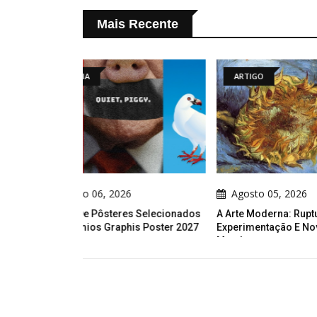
Mais Recente
ARTIGO
ARTIG
26
Agosto 05, 2026
Agosto
res Selecionados
A Arte Moderna: Ruptura,
Fios De Re
phis Poster 2027
Experimentação E Novas Visões Do
Indígena 
Mundo