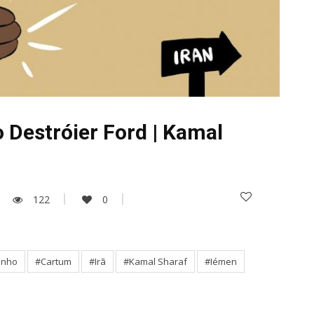
 Destróier Ford | Kamal
122
0
enho
#Cartum
#Irã
#Kamal Sharaf
#Iémen