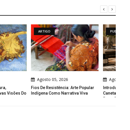
O
PUBLICAÇÕES
 05, 2026
Agosto 05, 2026
sistência: Arte Popular
Introdução Ao Desenho Com
A 
Como Narrativa Viva
Caneta: Tutorial De Ilustração Em
Preto E Branco Feita À Mão, Por
Kevin Todd