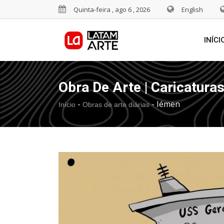
Quinta-feira , ago 6 , 2026
English
INÍCI
Obra De Arte | Caricatura
-
-
Iémen
Início
Obras de arte diárias