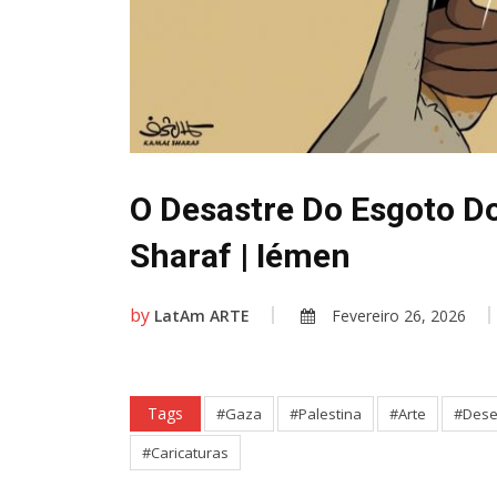
O Desastre Do Esgoto Do
Sharaf | Iémen
by
LatAm ARTE
Fevereiro 26, 2026
Tags
#Gaza
#Palestina
#Arte
#Des
#Caricaturas