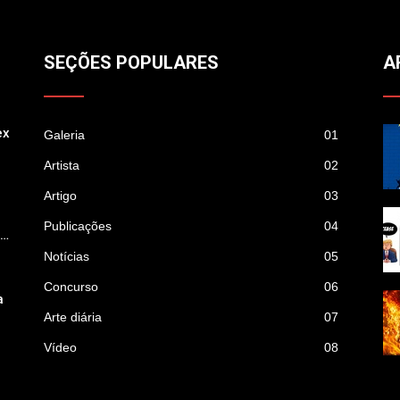
SEÇÕES POPULARES
A
ex
Galeria
01
Artista
02
Artigo
03
Publicações
04
p…
Notícias
05
Concurso
06
a
Arte diária
07
Vídeo
08