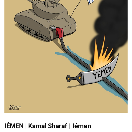
IÊMEN | Kamal Sharaf | Iémen