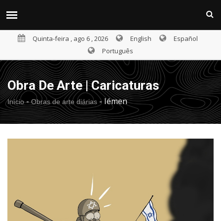
Quinta-feira , ago 6 , 2026
English
Español
Português
Obra De Arte | Caricaturas
-
-
Iémen
Início
Obras de arte diárias