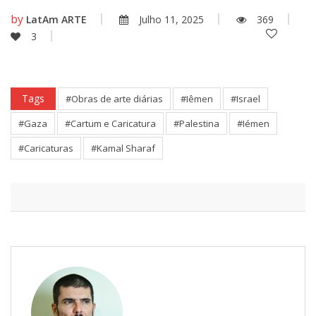
by
LatAm ARTE
Julho 11, 2025
369
3
Tags
#Obras de arte diárias
#Iêmen
#Israel
#Gaza
#Cartum e Caricatura
#Palestina
#Iémen
#Caricaturas
#Kamal Sharaf