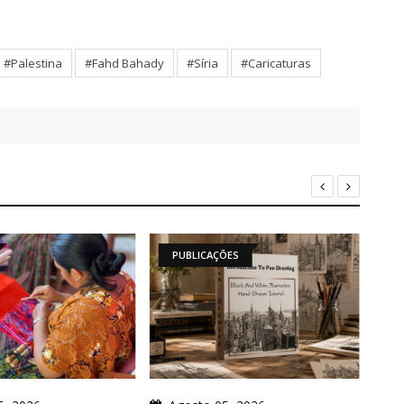
#Palestina
#Fahd Bahady
#Sí­ria
#Caricaturas
PUBLICAÇÕES
A