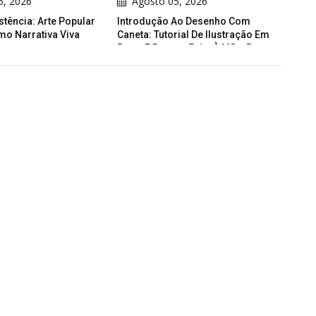
5, 2026
Agosto 05, 2026
A
stência: Arte Popular
Introdução Ao Desenho Com
A Fe
mo Narrativa Viva
Caneta: Tutorial De Ilustração Em
Preto E Branco Feita À Mão, Por
Kevin Todd