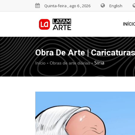
Quinta-feira , ago 6 , 2026
English
INÍCI
Obra De Arte | Caricatura
-
-
Sí­ria
Início
Obras de arte diárias