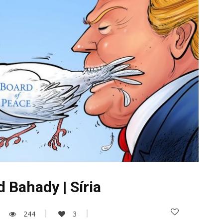
 Bahady | Sí­ria
244
3