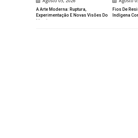
Agosto 05, 2026
Agosto 0
s Selecionados
A Arte Moderna: Ruptura,
Fios De Resi
s Poster 2027
Experimentação E Novas Visões Do
Indígena Co
Mundo