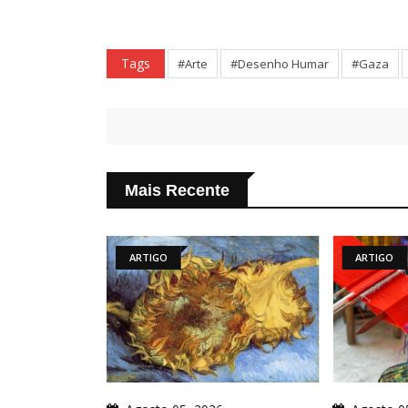
Tags
#Arte
#Desenho Humar
#Gaza
Mais Recente
ARTIGO
ARTIGO