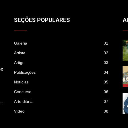
SEÇÕES POPULARES
A
Galeria
01
Artista
02
Artigo
03
ex
Publicações
04
Notícias
05
Concurso
06
p…
Arte diária
07
Vídeo
08