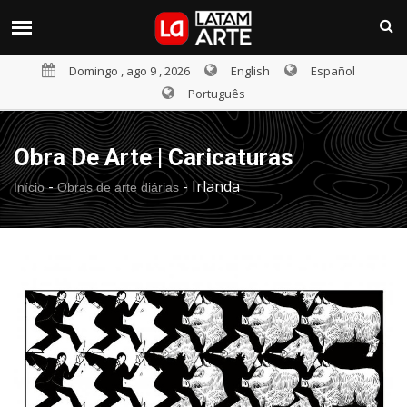
Domingo , ago 9 , 2026
English
Español
Português
Obra De Arte | Caricaturas
-
-
Irlanda
Início
Obras de arte diárias