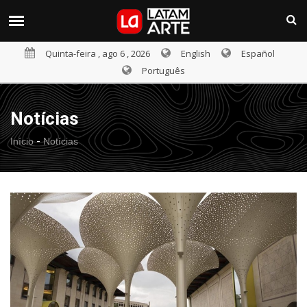
Quinta-feira , ago 6 , 2026
English
Español
Português
Notícias
-
Início
Notícias