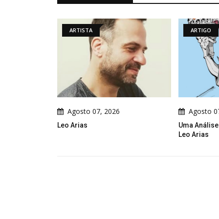
A
ARTIGO
 07, 2026
Agosto 07, 2026
Uma Análise Do Cartum Político De
Ga
Leo Arias
So