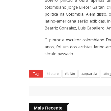
Botero pintou a obra apenas um 
colombiano Jorge Eliécer Gaitán, 
política na Colômbia. Além disso,
latino-americana serão exibidas, 
Beatriz González, Luis Caballero,
O pintor e escultor colombiano F
anos, foi um dos artistas latino-a
século passado.
Tag
#Botero
#leilão
#aquarela
#Bog
Mais Recente