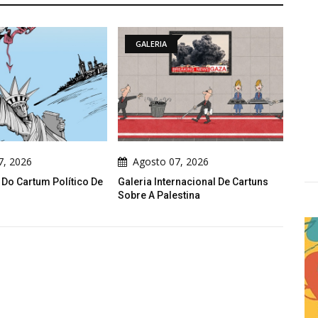
GALERIA
GALERIA
Agosto 07, 2026
Agosto 07, 2026
leria Internacional De Cartuns
Galeria De Cartuns Políticos De
bre A Palestina
Emad Hajjaj (Abu Mahjoob) –
Jordânia