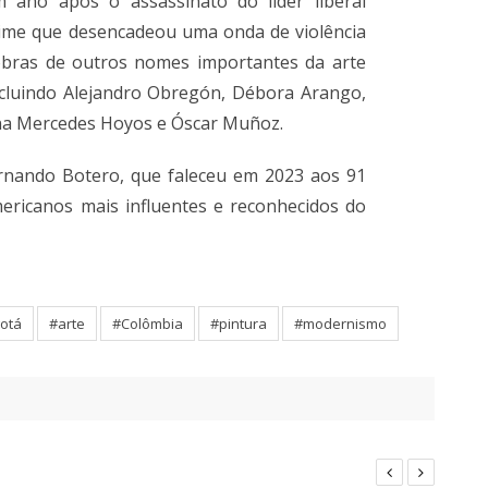
ano após o assassinato do líder liberal
crime que desencadeou uma onda de violência
 obras de outros nomes importantes da arte
incluindo Alejandro Obregón, Débora Arango,
 Ana Mercedes Hoyos e Óscar Muñoz.
ernando Botero, que faleceu em 2023 aos 91
mericanos mais influentes e reconhecidos do
otá
#arte
#Colômbia
#pintura
#modernismo