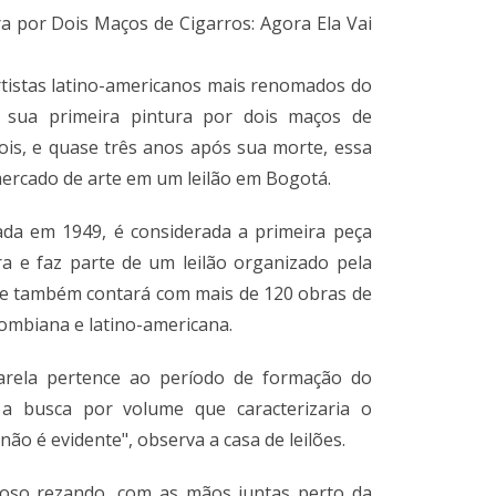
a por Dois Maços de Cigarros: Agora Ela Vai
rtistas latino-americanos mais renomados do
sua primeira pintura por dois maços de
ois, e quase três anos após sua morte, essa
mercado de arte em um leilão em Bogotá.
iada em 1949, é considerada a primeira peça
a e faz parte de um leilão organizado pela
ue também contará com mais de 120 obras de
mbiana e latino-americana.
uarela pertence ao período de formação do
, a busca por volume que caracterizaria o
não é evidente", observa a casa de leilões.
doso rezando, com as mãos juntas perto da