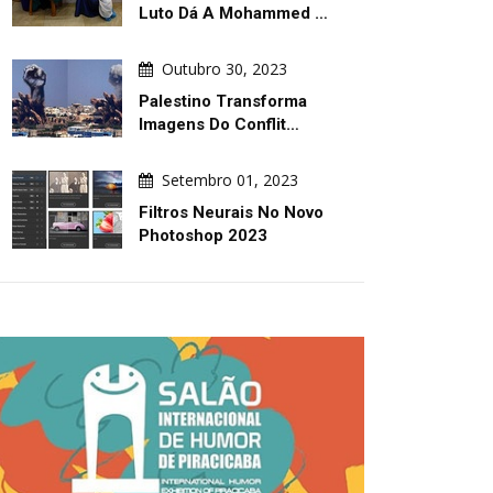
Luto Dá A Mohammed …
Outubro 30, 2023
ARTE DIÁRIA
ARTE DIÁRIA
Palestino Transforma
Imagens Do Conflit…
Setembro 01, 2023
Filtros Neurais No Novo
Photoshop 2023
Agosto 06, 2026
Agosto 06, 2026
Jogos De Guerra E Paz! A Paz
Don Sonolento
Exige Passos. A Guerra Vem Com
Um Escorregador!