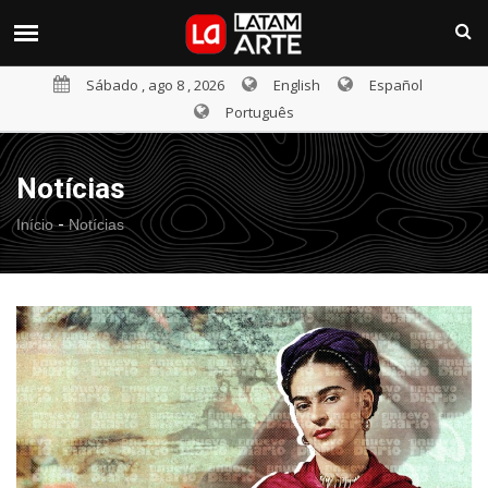
Sábado , ago 8 , 2026
English
Español
Português
Notícias
-
Início
Notícias