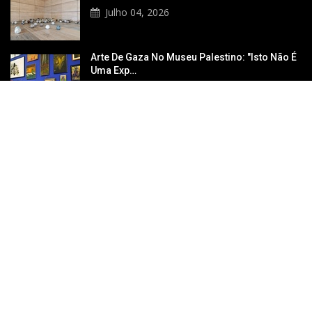
Julho 04, 2026
Arte De Gaza No Museu Palestino: "Isto Não É
Uma Exp…
Junho 29, 2026
SEÇÕES POPULARES
Galeria
01
Artista
02
Artigo
03
Publicações
04
Notícias
05