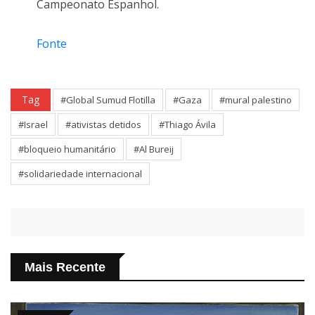
Campeonato Espanhol.
Fonte
Tag
#Global Sumud Flotilla
#Gaza
#mural palestino
#Israel
#ativistas detidos
#Thiago Ávila
#bloqueio humanitário
#Al Bureij
#solidariedade internacional
Mais Recente