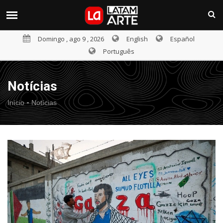
Domingo , ago 9 , 2026
English
Español
Português
Notícias
-
Início
Notícias