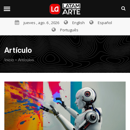
jueves , ago. 6 , 2026
English
Español
Português
Artículo
-
Inicio
Artículos