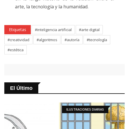
arte, la tecnología y la humanidad.
Etiquetas
#inteligencia artificial
#arte digital
#creatividad
#algoritmos
#autoría
#tecnología
#estética
El Último
ILUSTRACIONES DIARIAS