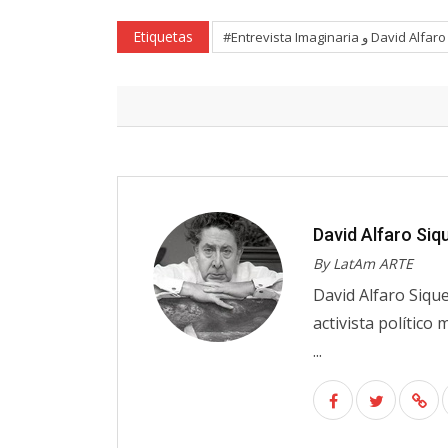
Etiquetas
#Entrevista Imaginaria و Da
David Alfaro Siq
By LatAm ARTE
David Alfaro Sique
activista político
...