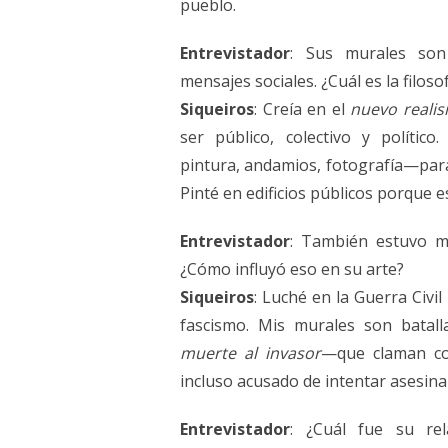
pueblo.
Entrevistador
: Sus murales son
mensajes sociales. ¿Cuál es la filoso
Siqueiros
: Creía en el
nuevo reali
ser público, colectivo y políti
pintura, andamios, fotografía—para
Pinté en edificios públicos porque 
Entrevistador
: También estuvo mu
¿Cómo influyó eso en su arte?
Siqueiros
: Luché en la Guerra Civi
fascismo. Mis murales son batal
muerte al invasor
—que claman con
incluso acusado de intentar asesina
Entrevistador
: ¿Cuál fue su re