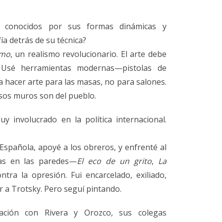
 conocidos por sus formas dinámicas y
fía detrás de su técnica?
smo
, un realismo revolucionario. El arte debe
co. Usé herramientas modernas—pistolas de
 hacer arte para las masas, no para salones.
esos muros son del pueblo.
y involucrado en la política internacional.
l Española, apoyé a los obreros, y enfrenté al
las en las paredes—
El eco de un grito
,
La
tra la opresión. Fui encarcelado, exiliado,
r a Trotsky. Pero seguí pintando.
lación con Rivera y Orozco, sus colegas