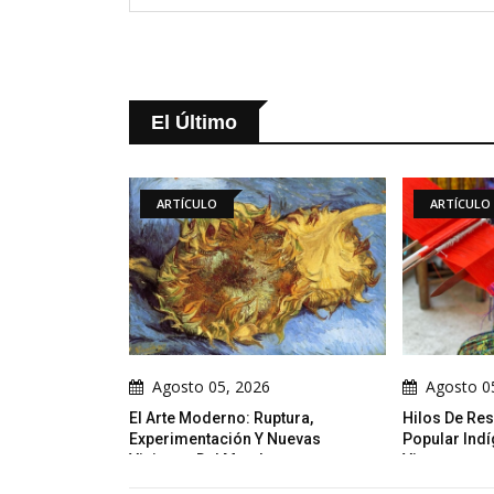
El Último
RTÍCULO
ARTÍCULO
osto 05, 2026
Agosto 05, 2026
te Moderno: Ruptura,
Hilos De Resistencia: El Arte
imentación Y Nuevas
Popular Indígena Como Narrativa
nes Del Mundo
Viva