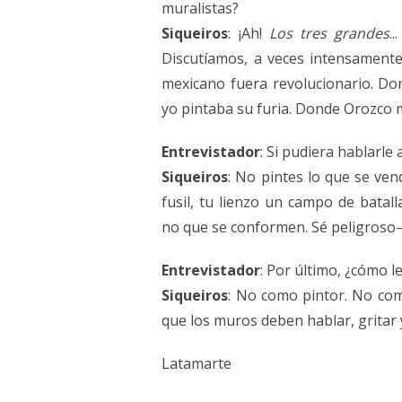
muralistas?
Siqueiros
: ¡Ah!
Los tres grandes
.
Discutíamos, a veces intensament
mexicano fuera revolucionario. Dond
yo pintaba su furia. Donde Orozco m
Entrevistador
: Si pudiera hablarle 
Siqueiros
: No pintes lo que se ven
fusil, tu lienzo un campo de batall
no que se conformen. Sé peligroso
Entrevistador
: Por último, ¿cómo l
Siqueiros
: No como pintor. No co
que los muros deben hablar, gritar y 
Latamarte