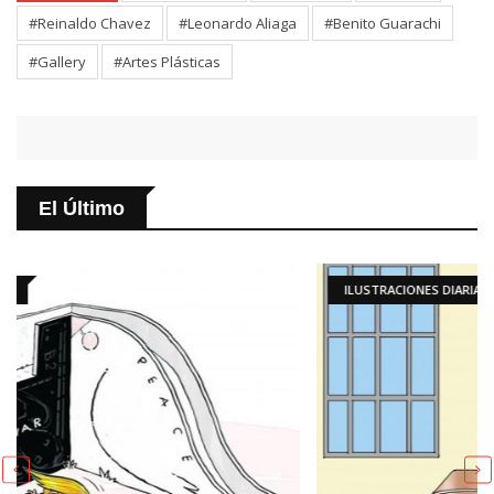
#Reinaldo Chavez
#Leonardo Aliaga
#Benito Guarachi
#Gallery
#Artes Plásticas
El Último
ILUSTRACIONES DIARIAS