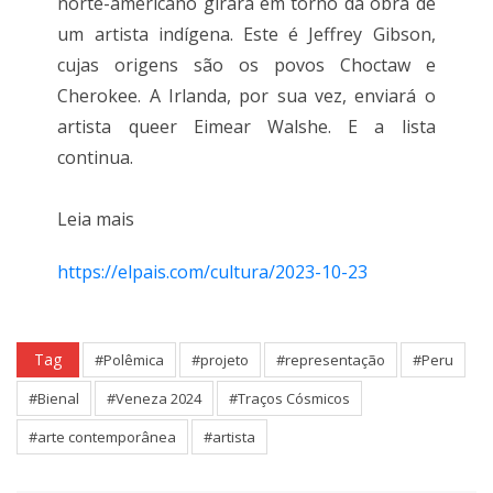
norte-americano girará em torno da obra de
um artista indígena. Este é Jeffrey Gibson,
cujas origens são os povos Choctaw e
Cherokee. A Irlanda, por sua vez, enviará o
artista queer Eimear Walshe. E a lista
continua.
Leia mais
https://elpais.com/cultura/2023-10-23
Tag
#Polêmica
#projeto
#representação
#Peru
#Bienal
#Veneza 2024
#Traços Cósmicos
#arte contemporânea
#artista