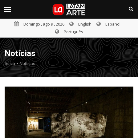
Domingo , ago 9 , 2026
English
Español
Português
Notícias
-
Início
Notícias