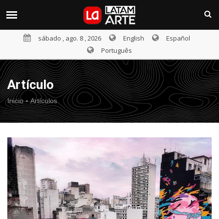
sábado , ago. 8 , 2026
English
Español
Português
Artículo
-
Inicio
Artículos