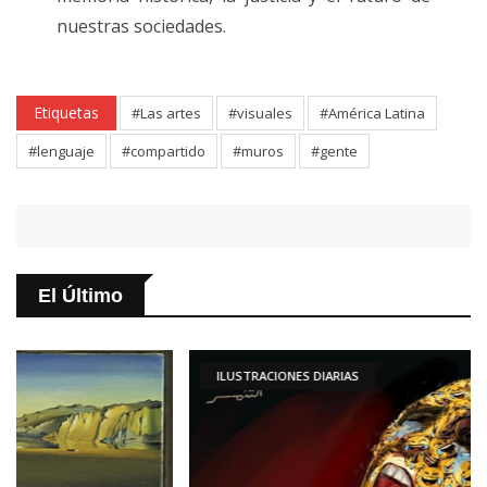
nuestras sociedades.
Etiquetas
#Las artes
#visuales
#América Latina
#lenguaje
#compartido
#muros
#gente
El Último
ILUSTRACIONES DIARIAS