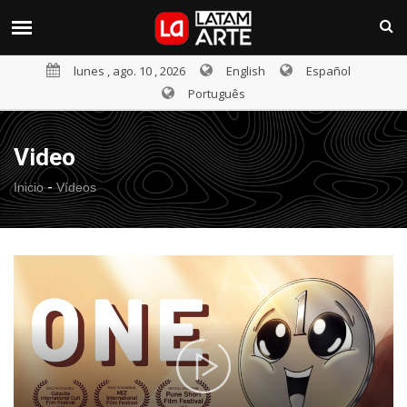
lunes , ago. 10 , 2026
English
Español
Português
Video
-
Inicio
Vídeos