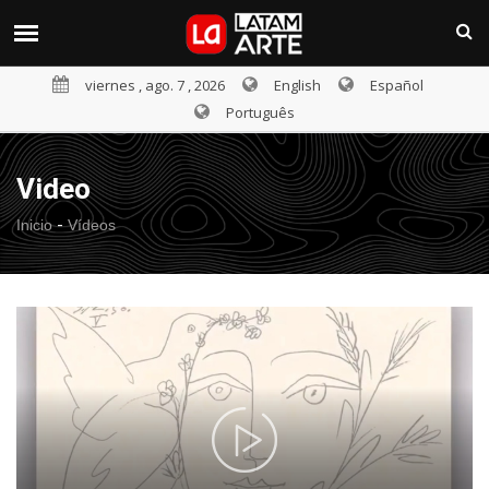
viernes , ago. 7 , 2026
English
Español
Português
Video
-
Inicio
Vídeos