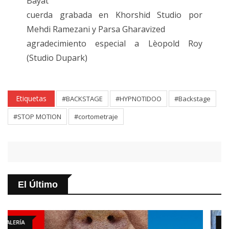
Bayat
cuerda grabada en Khorshid Studio por
Mehdi Ramezani y Parsa Gharavized
agradecimiento especial a Lèopold Roy
(Studio Dupark)
Etiquetas
#BACKSTAGE
#HYPNOTIDOO
#Backstage
#STOP MOTION
#cortometraje
El Último
ARTÍCULO