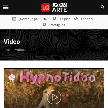
jueves , ago. 6 , 2026
English
Español
Português
Video
-
Inicio
Vídeos