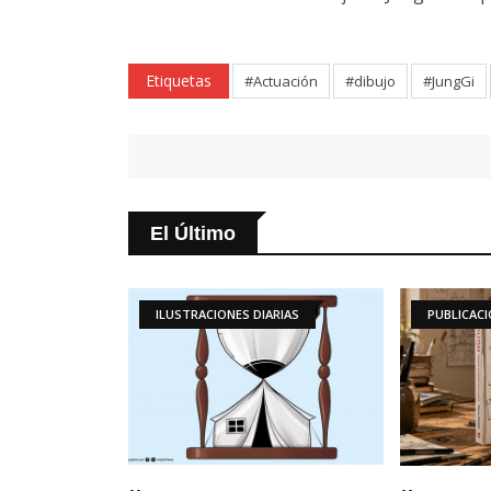
Etiquetas
#Actuación
#dibujo
#JungGi
El Último
ILUSTRACIONES DIARIAS
PUBLICACIONES