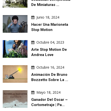
Agosto 08, 2026
Agosto 08,
De Miniaturas ...
 De La
Acoso Escolar No Sabes Lo Que El
Atrapados En 
En El Arte
Acoso Escolar Cambia En Los
Junio 18, 2024
Demás...
Hacer Una Marioneta
Stop Motion
Octubre 04, 2023
Arte Stop Motion De
Andrea Love
Octubre 16, 2024
Animación De Bruno
Bozzetto Sobre La ...
Mayo 18, 2024
Ganador Del Oscar ~
Cortometraje | Pa...