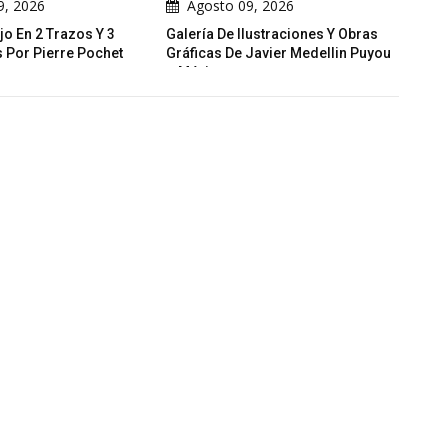
Agosto 09, 2026
Agosto 08, 2026
3
Galería De Ilustraciones Y Obras
Impactos Ambientales
et
Gráficas De Javier Medellin Puyou
Inteligencia Artificial 
– México