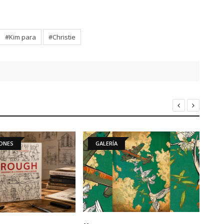
#Kim para
#Christie
GALERÍA
ARTÍCULO