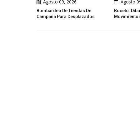
Agosto 09, 2026
Agosto 09, 2026
Bombardeo De Tiendas De
Boceto: Dibujo En 2 Trazos Y 
Campaña Para Desplazados
Movimientos Por Pierre Poch