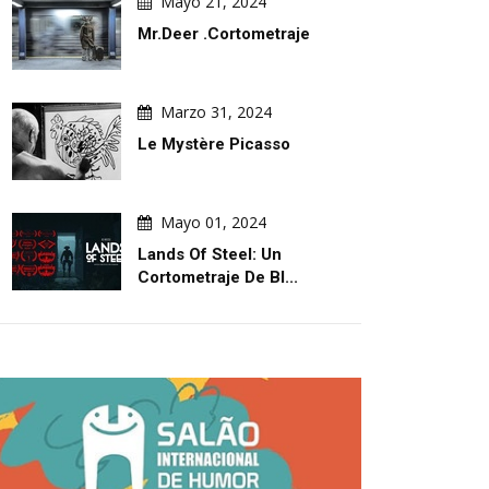
Mayo 21, 2024
Agosto 07, 2026
Agosto 07, 2026
Mr.Deer .Cortometraje
cos
Leo Arias
Un Análisis De La Cari
Política De Leo Arias
Marzo 31, 2024
Le Mystère Picasso
Mayo 01, 2024
Lands Of Steel: Un
Cortometraje De Bl...