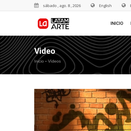
sábado , ago. 8 , 2026
English
INICIO
Video
-
Inicio
Vídeos