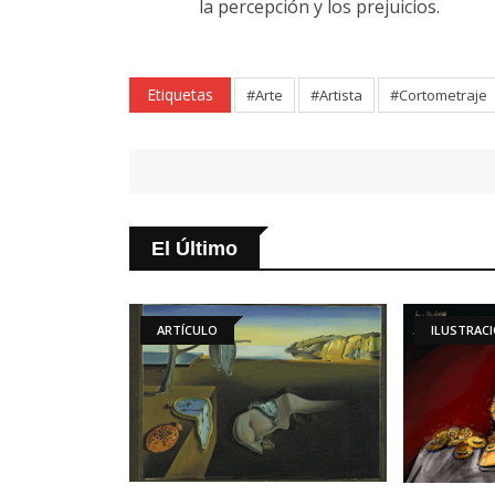
la percepción y los prejuicios.
Etiquetas
#Arte
#Artista
#Cortometraje
El Último
TÍCULO
ILUSTRACIONES DIARIAS