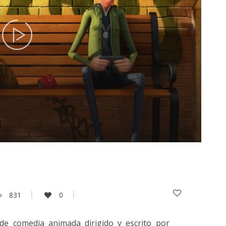
831
0
de comedia animada dirigido y escrito por