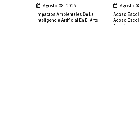
sto 08, 2026
Agosto 08, 2026
os Ambientales De La
Acoso Escolar No Sabes Lo Que El
encia Artificial En El Arte
Acoso Escolar Cambia En Los
Demás...