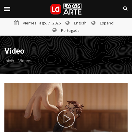
viernes , ago. 7 , 2026
English
Español
Português
Video
-
Inicio
Vídeos