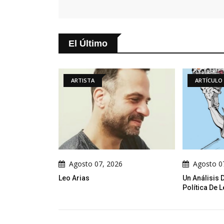
El Último
RTISTA
ARTÍCULO
osto 07, 2026
Agosto 07, 2026
rias
Un Análisis De La Caricatura
Política De Leo Arias