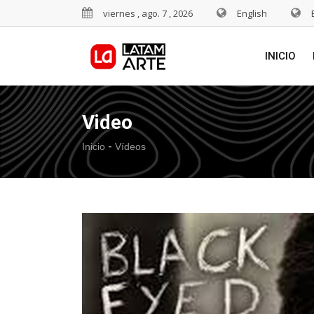
viernes , ago. 7 , 2026
English
INICIO
Video
-
Inicio
Vídeos