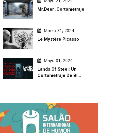
Mayo 21, 2024
Mr.Deer .Cortometraje
Marzo 31, 2024
Le Mystère Picasso
ILUSTRACIONES DIARIAS
ILUSTRACIONES DIAR
Mayo 01, 2024
Lands Of Steel: Un
Cortometraje De Bl...
Agosto 06, 2026
Agosto 06, 2026
icas De
¡Juegos De Guerra Y Paz! La Paz Se
Don El Dormilón
–
Logra Con Pasos. ¡La Guerra Llega
Con Un Tobogán!