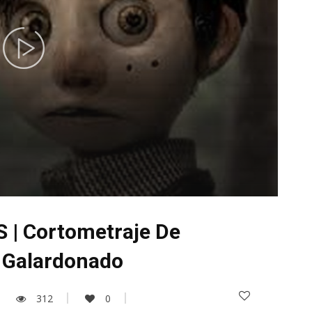
| Cortometraje De
 Galardonado
312
0