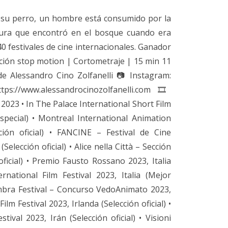
su perro, un hombre está consumido por la
tura que encontró en el bosque cuando era
 40 festivales de cine internacionales. Ganador
ción stop motion | Cortometraje | 15 min 11
de Alessandro Cino Zolfanelli 📷 Instagram:
tps://www.alessandrocinozolfanelli.com 🎞️
 2023 • In The Palace International Short Film
special) • Montreal International Animation
ción oficial) • FANCINE – Festival de Cine
elección oficial) • Alice nella Città – Sección
oficial) • Premio Fausto Rossano 2023, Italia
national Film Festival 2023, Italia (Mejor
Ombra Festival – Concurso VedoAnimato 2023,
s Film Festival 2023, Irlanda (Selección oficial) •
tival 2023, Irán (Selección oficial) • Visioni