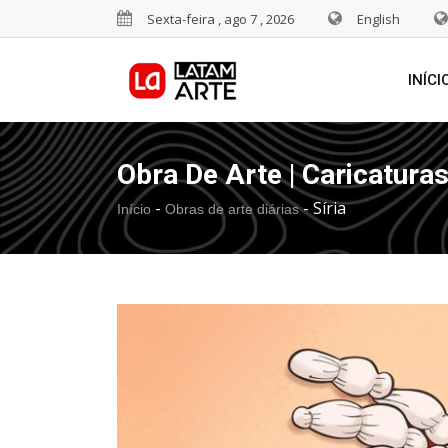
Sexta-feira , ago 7 , 2026
English
INÍCI
Obra De Arte | Caricatura
-
-
Sí­ria
Início
Obras de arte diárias