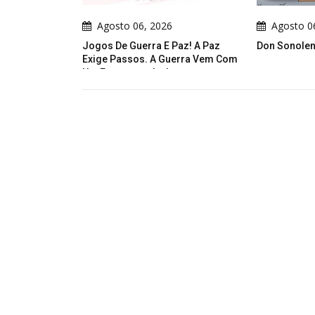
gosto 06, 2026
Agosto 06, 2026
s De Guerra E Paz! A Paz
Don Sonolento
e Passos. A Guerra Vem Com
scorregador!