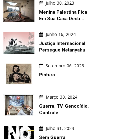
Julho 30, 2023
Agosto 06, 2026
Agosto 06, 2026
Menina Palestina Fica
Em Sua Casa Destr…
á Está
Por Trás Da Turbulência Política Da
Galeria De Pôsteres
Argentina
Dos Prêmios Graphi
Junho 16, 2024
Justiça Internacional
Persegue Netanyahu
Setembro 06, 2023
Pintura
Março 30, 2024
Guerra, TV, Genocídio,
Controle
Julho 31, 2023
Sem Guerra