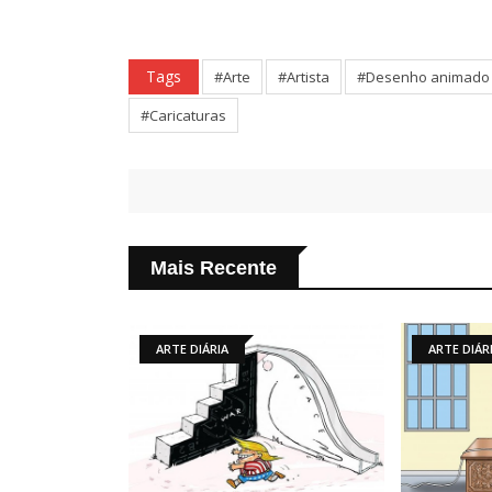
Tags
#Arte
#Artista
#Desenho animado
#Caricaturas
Mais Recente
RTE DIÁRIA
ARTE DIÁRIA