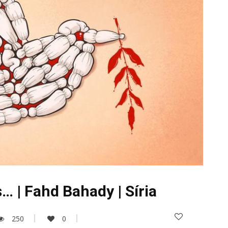
 | Fahd Bahady | Sí­ria
250
0