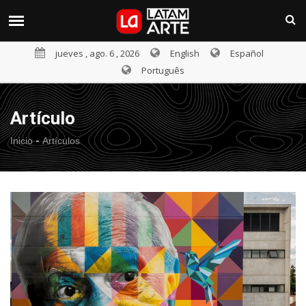
jueves , ago. 6 , 2026
English
Español
Português
Artículo
-
Inicio
Artículos