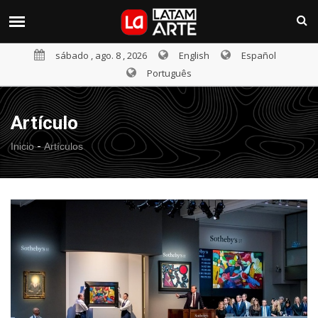
sábado , ago. 8 , 2026
English
Español
Português
Artículo
-
Inicio
Artículos