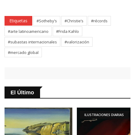
Etiquetas
#Sotheby’s
#Christie’s
#récords
#arte latinoamericano
#Frida Kahlo
#subastas internacionales
#valorización
#mercado global
El Último
ILUSTRACIONES DIARIAS