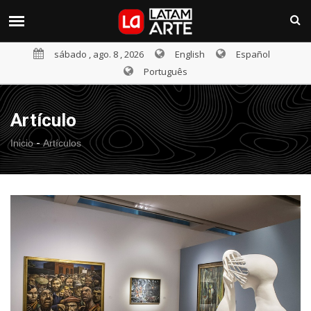
sábado , ago. 8 , 2026
English
Español
Português
Artículo
-
Inicio
Artículos