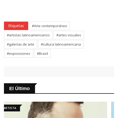
Etiquetas
#Arte contemporáneo
#artistas latinoamericanos
#artes visuales
#galerías de arte
#cultura latinoamericana
#exposiciones
#Brasil
El Último
ARTÍCULO