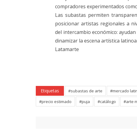
compradores experimentados como 
Las subastas permiten transparen
posicionar artistas regionales a ni
del intercambio económico: ayudan a
dinamizar la escena artística latino
Latamarte
Etiquetas
#subastas de arte
#mercado lat
#precio estimado
#puja
#catálogo
#arte 