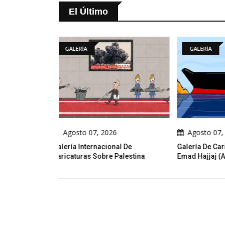
El Último
GALERÍA
ILUSTR
026
Agosto 07, 2026
Agosto
onal De
Galería De Caricaturas Políticas De
¡Juegos D
e Palestina
Emad Hajjaj (Abu Mahjoob) –
Logra Con
Jordania
Con Un T