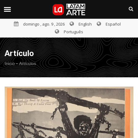
domingo , ago. 9 , 2026
English
Español
Português
Artículo
-
Inicio
Artículos