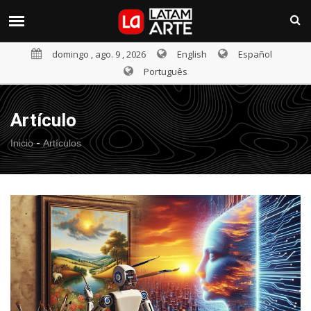
domingo , ago. 9 , 2026
English
Español
Português
Artículo
-
Inicio
Artículos