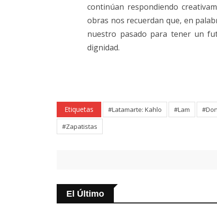
continúan respondiendo creativa
obras nos recuerdan que, en palabr
nuestro pasado para tener un fut
dignidad.
Etiquetas
#Latamarte: Kahlo
#Lam
#Do
#Zapatistas
El Último