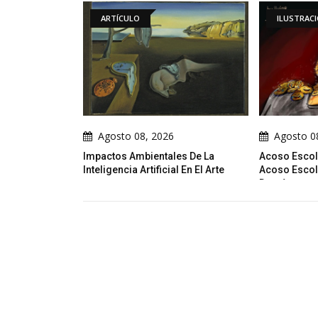
O
ILUSTRACIONES DIARIAS
08, 2026
Agosto 08, 2026
mbientales De La
Acoso Escolar No Sabes Lo Que El
Atr
 Artificial En El Arte
Acoso Escolar Cambia En Los
Demás...