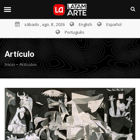
sábado , ago. 8 , 2026
English
Español
Português
Artículo
-
Inicio
Artículos