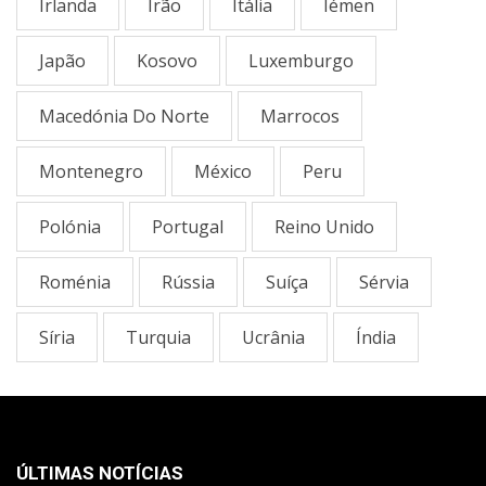
Irlanda
Irão
Itália
Iémen
Japão
Kosovo
Luxemburgo
Macedónia Do Norte
Marrocos
Montenegro
México
Peru
Polónia
Portugal
Reino Unido
Roménia
Rússia
Suíça
Sérvia
Sí­ria
Turquia
Ucrânia
Índia
ÚLTIMAS NOTÍCIAS