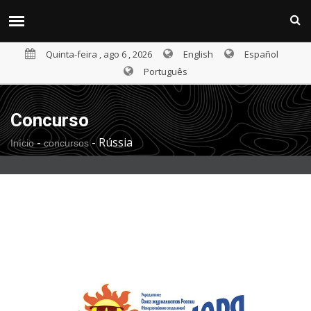
Quinta-feira , ago 6 , 2026
English
Español
Português
Concurso
-
-
Rússia
Início
concursos