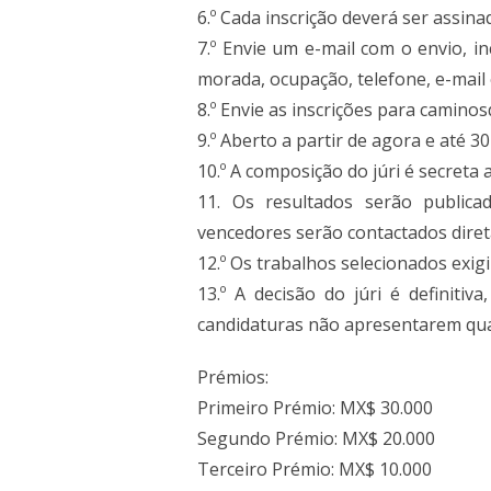
6.º Cada inscrição deverá ser assi
7.º Envie um e-mail com o envio, 
morada, ocupação, telefone, e-mail 
8.º Envie as inscrições para camino
9.º Aberto a partir de agora e até 30
10.º A composição do júri é secreta 
11. Os resultados serão publica
vencedores serão contactados dire
12.º Os trabalhos selecionados exig
13.º A decisão do júri é definitiv
candidaturas não apresentarem qua
Prémios:
Primeiro Prémio: MX$ 30.000
Segundo Prémio: MX$ 20.000
Terceiro Prémio: MX$ 10.000