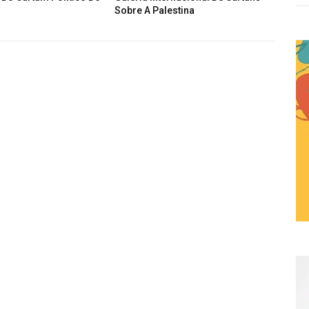
obre A Palestina
Emad Hajjaj (Abu Mahjoob) –
Jordânia