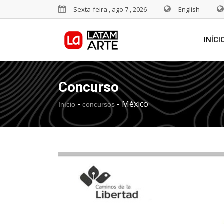
Sexta-feira , ago 7 , 2026
English
INÍCI
Concurso
-
-
México
Início
concursos