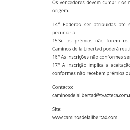
Os vencedores devem cumprir os re
origem.
14.º Poderão ser atribuídas at
pecuniária.
15.Se os prémios não forem rec
Caminos de la Libertad poderá reuti
16.º As inscrições não conformes ser
17.º A inscrição implica a aceitaç
conformes não recebem prémios o
Contacto:
caminosdelalibertad@tvazteca.com
Site:
www.caminosdelalibertad.com