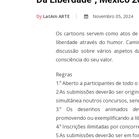
by
LatAm ARTE
Novembro 05, 2024
Os cartoons servem como atos de p
liberdade através do humor. Camin
discussão sobre vários aspetos d
consciência do seu valor.
Regras
1.º Aberto a participantes de todo 
2.As submissões deverão ser origina
simultânea noutros concursos, send
3.º Os desenhos animados dev
promovendo ou exemplificando a li
4.º Inscrições ilimitadas por concorr
5.As submissões deverão ser em fo