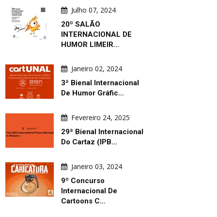
Julho 07, 2024
20º SALÃO
INTERNACIONAL DE
HUMOR LIMEIR…
Janeiro 02, 2024
3ª Bienal Internacional
De Humor Gráfic…
Fevereiro 24, 2025
ARTE DIÁRIA
ARTE DIÁRIA
29ª Bienal Internacional
Do Cartaz (IPB…
Janeiro 03, 2024
9º Concurso
Internacional De
Agosto 06, 2026
Agosto 06, 2026
Cartoons C…
Jogos De Guerra E Paz! A Paz
Don Sonolento