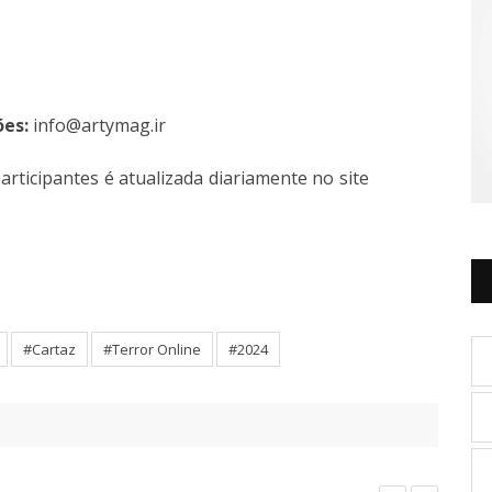
ões:
info@artymag.ir
participantes é atualizada diariamente no site
#Cartaz
#Terror Online
#2024