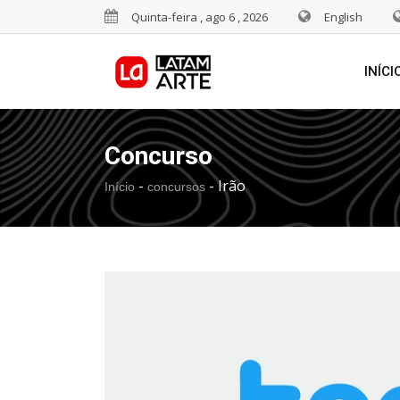
Quinta-feira , ago 6 , 2026
English
INÍCI
Concurso
-
-
Irão
Início
concursos