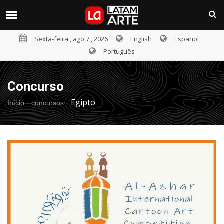
Sexta-feira , ago 7 , 2026
English
Español
Português
Concurso
-
-
Egipto
Início
concursos