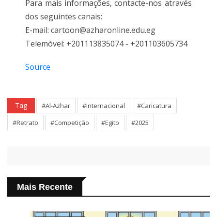
Para mais informações, contacte-nos através
dos seguintes canais:
E-mail: cartoon@azharonline.edu.eg
Telemóvel: +201113835074 - +201103605734
Source
Tag
#Al-Azhar
#Internacional
#Caricatura
#Retrato
#Competição
#Egito
#2025
Mais Recente