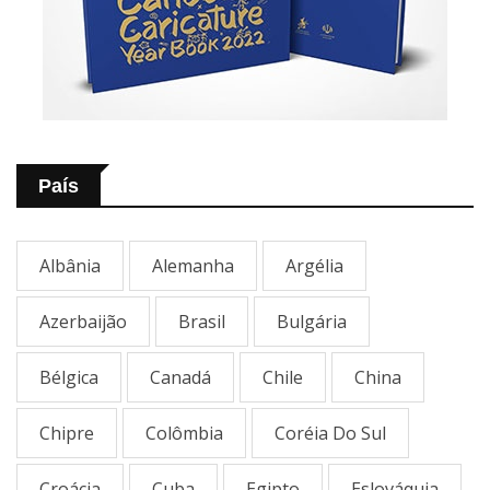
País
Albânia
Alemanha
Argélia
Azerbaijão
Brasil
Bulgária
Bélgica
Canadá
Chile
China
Chipre
Colômbia
Coréia Do Sul
Croácia
Cuba
Egipto
Eslováquia