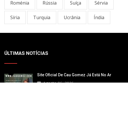
Roménia
Rússia
Suíça
Sérvia
Sí­ria
Turquia
Ucrânia
Índia
ÚLTIMAS NOTÍCIAS
Site Oficial De Cau Gomez Já Está No Ar
Agosto 06, 2026
Futebol E Arte No Museo Jumex
Julho 04, 2026
Arte De Gaza No Museu Palestino: "Isto Não É