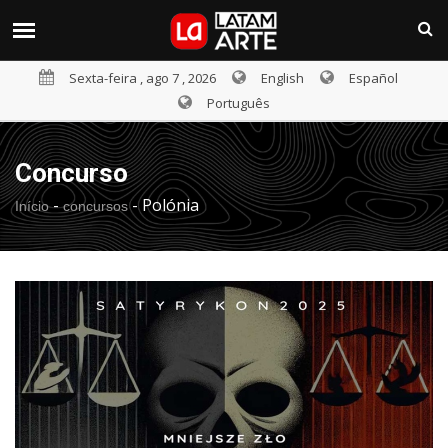
Sexta-feira , ago 7 , 2026
English
Español
Português
Concurso
-
-
Polónia
Início
concursos