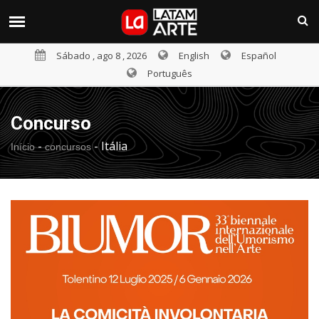
Sábado , ago 8 , 2026
English
Español
Português
Concurso
-
-
Itália
Início
concursos