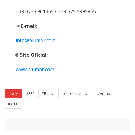
+39 0733 901365 / +39 375 5995865
✉
E-mail:
info@biumor.com
🌐
Site Oficial:
www.biumor.com
Tag
#33ª
#Bienal
#Internacional
#Humor
#Arte