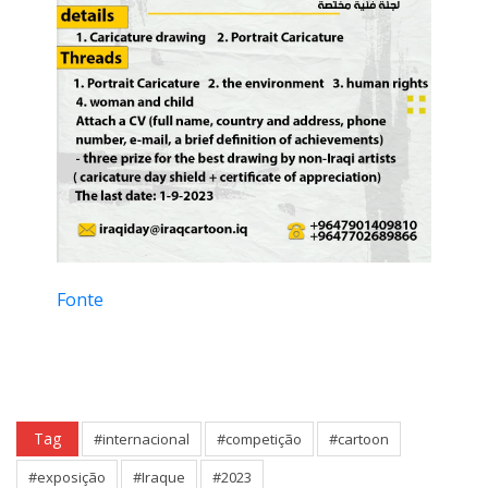
Fonte
Tag
#internacional
#competição
#cartoon
#exposição
#Iraque
#2023