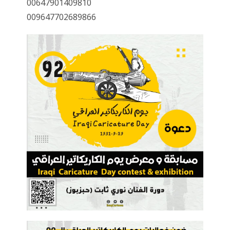
00647901409810
009647702689866