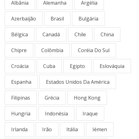
Albânia
Alemanha
Argélia
Azerbaijão
Brasil
Bulgária
Bélgica
Canadá
Chile
China
Chipre
Colômbia
Coréia Do Sul
Croácia
Cuba
Egipto
Eslováquia
Espanha
Estados Unidos Da América
Filipinas
Grécia
Hong Kong
Hungria
Indonésia
Iraque
Irlanda
Irão
Itália
Iémen