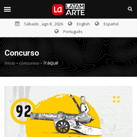
Sábado , ago 8 , 2026
English
Español
Português
Concurso
-
-
Iraque
Início
concursos